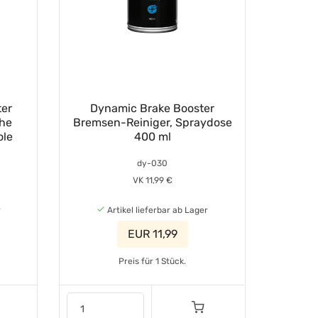
ter
Dynamic Brake Booster
che
Bremsen-Reiniger, Spraydose
ole
400 ml
dy-030
VK 11,99 €
r
Artikel lieferbar ab Lager
EUR 11,99
Preis für 1 Stück.