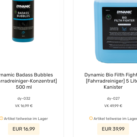
namic Badass Bubbles
Dynamic Bio Filth Figh
hrradreiniger-Konzentrat]
[Fahrradreiniger] 5 Lit
500 ml
Kanister
dy-032
dy-027
VK 16,99 €
VK 49,99 €
Artikel teilweise im Lager
Artikel teilweise im Lage
EUR 16,99
EUR 39,99