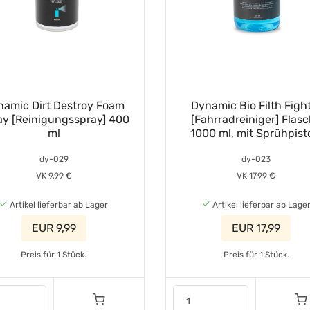
namic Dirt Destroy Foam
Dynamic Bio Filth Figh
ay [Reinigungsspray] 400
[Fahrradreiniger] Flas
ml
1000 ml, mit Sprühpist
dy-029
dy-023
VK 9,99 €
VK 17,99 €
Artikel lieferbar ab Lager
Artikel lieferbar ab Lage
EUR 9,99
EUR 17,99
Preis für 1 Stück.
Preis für 1 Stück.