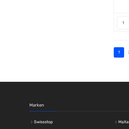
1
Marken
Swissstop
MaXa