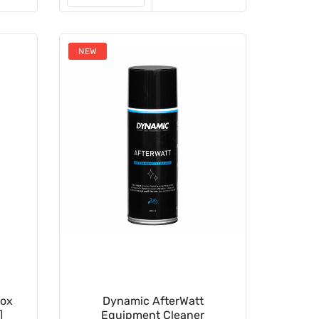
NEW
tox
Dynamic AfterWatt
]
Equipment Cleaner