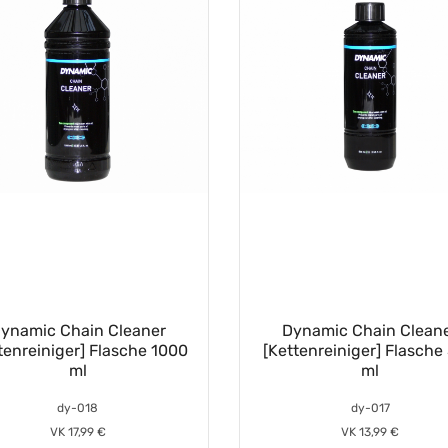
ynamic Chain Cleaner
Dynamic Chain Clean
tenreiniger] Flasche 1000
[Kettenreiniger] Flasche
ml
ml
dy-018
dy-017
VK 17,99 €
VK 13,99 €