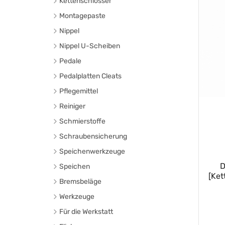
Kettenschlösser
Montagepaste
Nippel
Nippel U-Scheiben
Pedale
Pedalplatten Cleats
Pflegemittel
Reiniger
Schmierstoffe
Schraubensicherung
Speichenwerkzeuge
D
Speichen
[Ket
RC-1
Bremsbeläge
CX-CARBON
Scheibenbremsbeläge
Werkzeuge
CX-RAY PRO
Felgenbremsbeläge
für Tretlager
Für die Werkstatt
.
CX-RAY