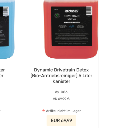
ter
Dynamic Drivetrain Detox
er
[Bio-Antriebsreiniger] 5 Liter
Kanister
dy-086
VK 69,99 €
r
Artikel nicht im Lager
EUR 69,99