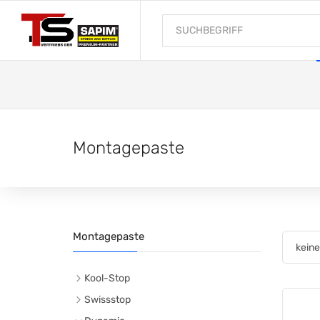
Montagepaste
Montagepaste
Kool-Stop
Scheibenbremsen
Swissstop
organisch
Scheibenbremsen