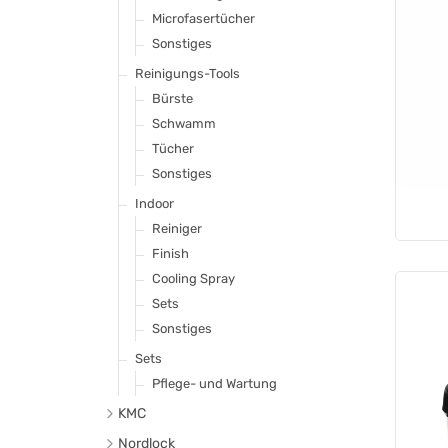
sonstige
Microfasertücher
Sonstiges
Reinigungs-Tools
Bürste
Schwamm
Tücher
Sonstiges
Indoor
Reiniger
Finish
Cooling Spray
Sets
Sonstiges
Sets
Pflege- und Wartung
KMC
Ketten
Nordlock