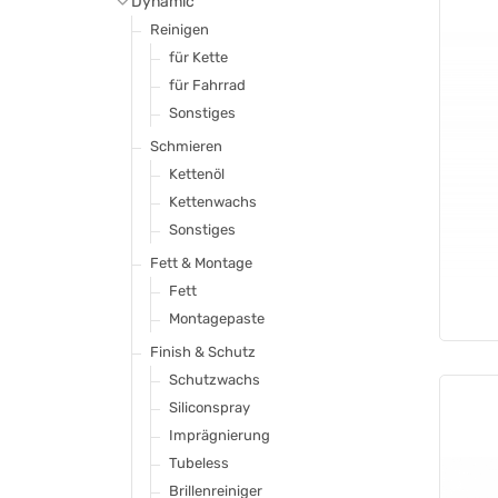
Dynamic
gesintert
Disc C
Reinigen
E-Bike
Disc RS
für Kette
Aero-Cool
Disc E
für Fahrrad
Felgenbremsen
EXOTherm2
Sonstiges
Bremsschuhe Cantilever
Felgenbremsen
Schmieren
Bremsschuhe V-Brake
Alu
Kettenöl
Beläge
Carbon
Kettenwachs
Komplett-Sätze
Zubehör
Sonstiges
Zubehör
Silencer
Fett & Montage
Ventiladapter
Catalyst Bremsscheiben
Fett
passend für …
sonstige
Montagepaste
Shimano
passend für..
Finish & Schutz
Avid
Shimano
Schutzwachs
Sram
Avid / SRAM
Siliconspray
Magura
Campagnolo
Imprägnierung
Formula
MAGURA
Tubeless
sonstige
Formula
Brillenreiniger