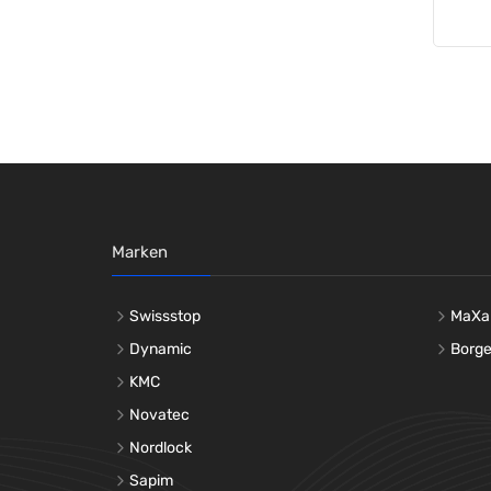
Scheiben
Werkzeuge
Marken
Swissstop
MaXa
Dynamic
Borg
KMC
Novatec
Nordlock
Sapim